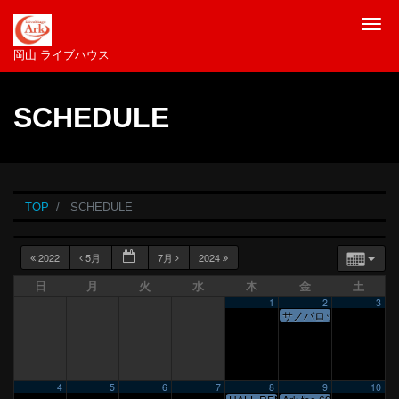
Tog
岡山 ライブハウス
SCHEDULE
TOP
SCHEDULE
2022
5月
7月
2024
日
月
火
水
木
金
土
1
2
3
サノバロック公演
4
5
6
7
8
9
10