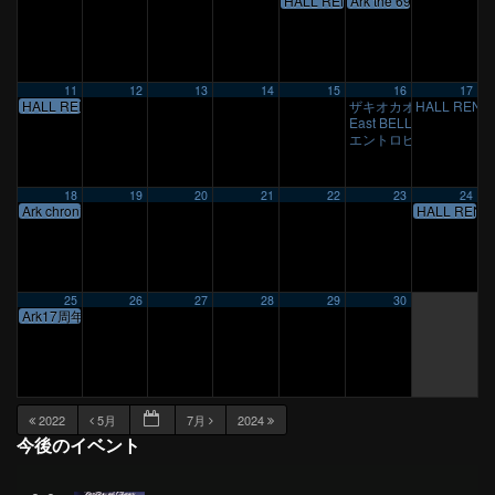
HALL RENTAL（仮）
Ark the 69 Festival
11
12
13
14
15
16
17
HALL RENTAL
ザキオカオス外伝 夏場
HALL RENT
East BELL企画
1:54 PM
エントロピーレコ発LIV
18
19
20
21
22
23
24
Ark chronicle
HALL RENT
25
26
27
28
29
30
Ark17周年祭
2022
5月
7月
2024
今後のイベント