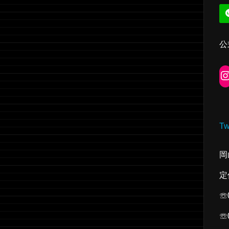
公
Tw
岡
定
☏
☏