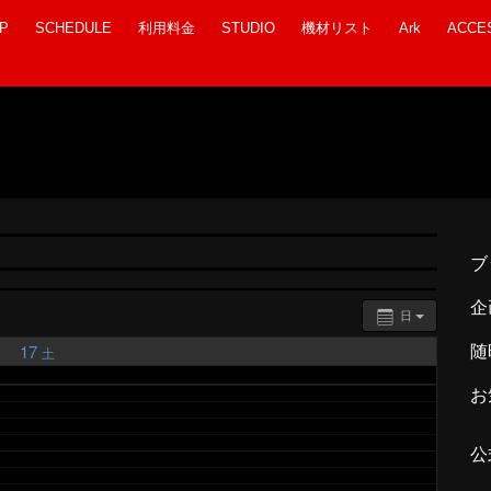
P
SCHEDULE
利用料金
STUDIO
機材リスト
Ark
ACCE
ブ
企
日
17
随
土
お
公